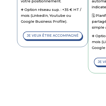
votre positionnement.
automat
indicate
➕ Option réseau sup. : +35 € HT /
mois (LinkedIn, Youtube ou
🗓️ Plan
Google Business Profile).
partagé
simple 
JE VEUX ÊTRE ACCOMPAGNÉ
➕ Optio
mois (L
Google 
JE 