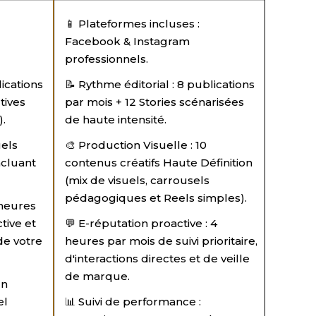
📱 Plateformes incluses :
Facebook & Instagram
professionnels.
lications
📝 Rythme éditorial : 8 publications
tives
par mois + 12 Stories scénarisées
).
de haute intensité.
uels
🎨 Production Visuelle : 10
ncluant
contenus créatifs Haute Définition
(mix de visuels, carrousels
pédagogiques et Reels simples).
2 heures
tive et
💬 E-réputation proactive : 4
de votre
heures par mois de suivi prioritaire,
d'interactions directes et de veille
de marque.
Un
el
📊 Suivi de performance :