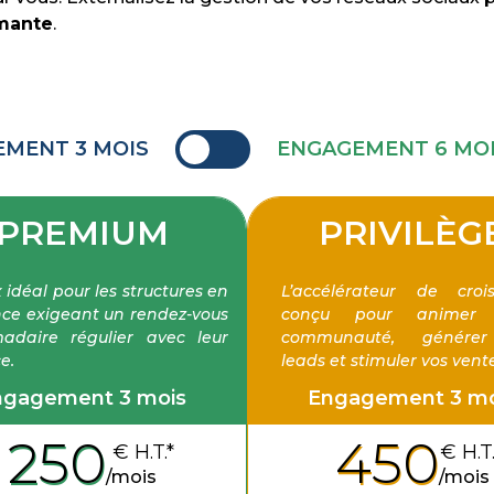
rmante
.
MENT 3 MOIS
ENGAGEMENT 6 MOIS
PREMIUM
PRIVILÈG
 idéal pour les structures en
L’accélérateur de croi
nce exigeant un rendez-vous
conçu pour animer 
adaire régulier avec leur
communauté, génére
e.
leads et stimuler vos vente
ngagement 3 mois
Engagement 3 mo
250
450
€ H.T.*
€ H.T.
/
mois
/
mois