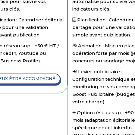
isé pour suivre vos
automatisé pour suivre vo
urs clés.
indicateurs clés.
ification : Calendrier éditorial
🗓️ Planification : Calendrier
 pour une validation
partagé pour une validati
avant publication.
simple avant publication.
n réseau sup. : +50 € HT /
🎁 Animation : Mise en pla
inkedIn, Youtube ou
opération forte par mois (j
Business Profile).
concours ou sondage maje
📢 Levier publicitaire :
VEUX ÊTRE ACCOMPAGNÉ
Configuration technique e
monitoring de vos campa
Boost Publicitaire (budge
votre charge).
➕ Option réseau sup. : +90
mois (adaptation éditoriale
spécifique pour LinkedIn,