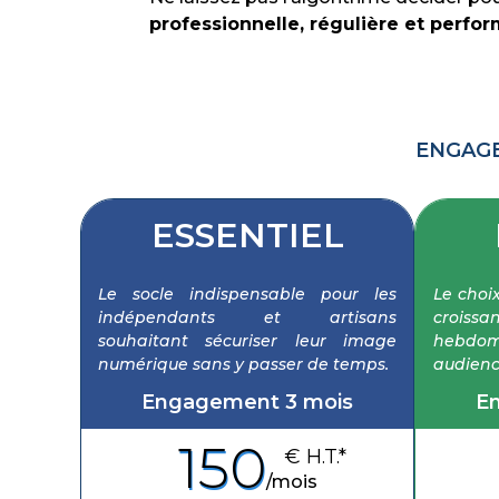
professionnelle, régulière et perfo
ENGAGE
ESSENTIEL
Le socle indispensable pour les
Le choix
indépendants et artisans
croissa
souhaitant sécuriser leur image
hebdom
numérique sans y passer de temps.
audienc
Engagement 3 mois
E
150
€ H.T.*
/
mois