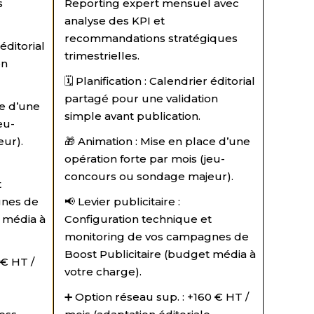
s
Reporting expert mensuel avec
analyse des KPI et
recommandations stratégiques
 éditorial
trimestrielles.
on
🗓️ Planification : Calendrier éditorial
partagé pour une validation
ce d’une
simple avant publication.
eu-
ur).
🎁 Animation : Mise en place d’une
opération forte par mois (jeu-
concours ou sondage majeur).
t
gnes de
📢 Levier publicitaire :
t média à
Configuration technique et
monitoring de vos campagnes de
Boost Publicitaire (budget média à
 € HT /
votre charge).
➕ Option réseau sup. : +160 € HT /