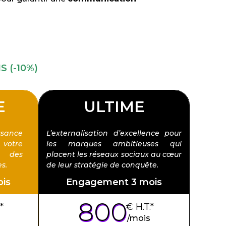
 (-10%)
E
ULTIME
ssance
L’externalisation d’excellence pour
votre
les marques ambitieuses qui
r des
placent les réseaux sociaux au cœur
s.
de leur stratégie de conquête.
is
Engagement 3 mois
800
*
€ H.T.*
/
mois