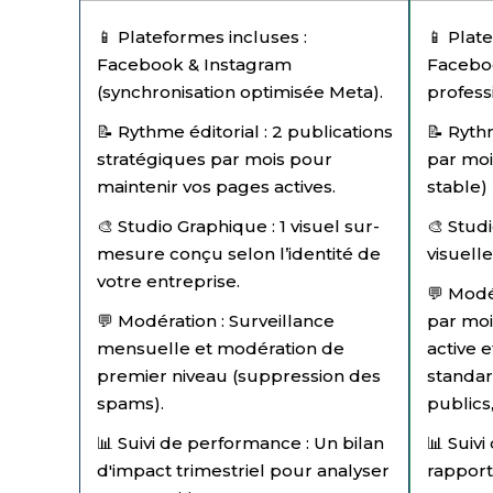
📱 Plateformes incluses :
📱 Plat
Facebook & Instagram
Facebo
(synchronisation optimisée Meta).
profess
📝 Rythme éditorial : 2 publications
📝 Rythm
stratégiques par mois pour
par mo
maintenir vos pages actives.
stable)
🎨 Studio Graphique : 1 visuel sur-
🎨 Stud
mesure conçu selon l’identité de
visuell
votre entreprise.
💬 Modé
💬 Modération : Surveillance
par moi
mensuelle et modération de
active 
premier niveau (suppression des
standard
spams).
publics
📊 Suivi de performance : Un bilan
📊 Suiv
d'impact trimestriel pour analyser
rapport