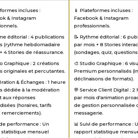
eformes incluses :
📱 Plateformes incluses :
ok & Instagram
Facebook & Instagram
ionnels.
professionnels.
e éditorial : 4 publications
📝 Rythme éditorial : 6 pub
is (rythme hebdomadaire
par mois + 8 Stories interac
 + 4 Stories de réassurance.
(sondages, quiz, questions
io Graphique : 2 créations
🎨 Studio Graphique : 6 vis
es originales et percutantes.
Premium personnalisés (i
déclinaisons de formats).
ration & Échanges : 1 heure
s dédiée à la modération
💬 Service Client Digital : 
et aux réponses
par mois d'animation proac
isées (horaires, tarifs
de gestion personnalisée 
, remerciements).
messagerie.
i de performance : Un
📊 Suivi de performance : 
 statistique mensuel
rapport statistique mensu