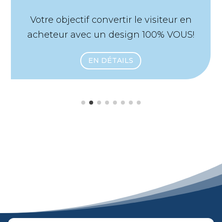
ectif convertir le visiteur en
Votre objecti
 avec un design 100% VOUS!
avec 
EN DÉTAILS