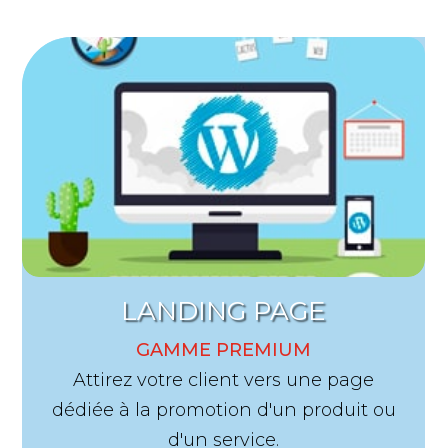
LANDING PAGE
ONE 
GAMME PREMIUM
G
 votre client vers une page
Une carte de
la promotion d'un produit ou
sur une pag
d'un service.
client