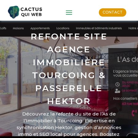
CONTACT
REFONTE SITE
AGENCE
IMMOBILIÈRE
TOURCOING &
PASSERELLE
HEKTOR
Découvrez la refonte du site de l’As de
l’Immobilier à Tourcoing. Expertise en
synchronisation Hektor, gestion d’annonces
immo et SEO local pour agences. Boostez