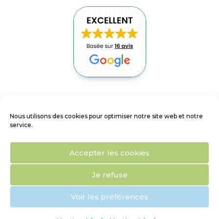
ACCUEIL
Nous utilisons des cookies pour optimiser notre site web et notre
NOUS CONTACTER
service.
MENTIONS LÉGALES
Accepter les cookies
PORTAIL CLIENTS
Je refuse
Voir les préférences
Agence web Cactus Qui Web sur Tourcoing, Lille (Nord) -
Création, refonte et gestion de sites internet Wordpress
vitrine et e-commerce - Communication digitale